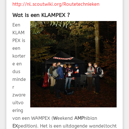
http://nl.scoutwiki.org/Routetechnieken
Wat is een KLAMPEX ?
Een
KLAM
PEX is
een
korter
e en
dus
minde
r
zware
uitvo
ering
van een WAMPEX (
W
eekend
AMP
hibian
EX
pedition). Het is een uitdagende wandeltocht